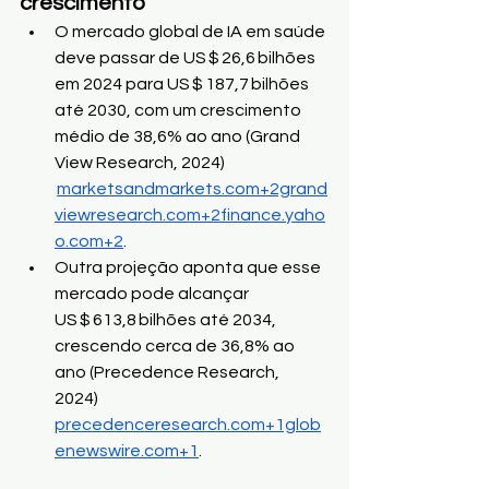
crescimento
O mercado global de IA em saúde 
deve passar de US $ 26,6 bilhões 
em 2024 para US $ 187,7 bilhões 
até 2030, com um crescimento 
médio de 38,6% ao ano (Grand 
View Research, 2024) 
marketsandmarkets.com
+
2grand
viewresearch.com
+
2finance.yaho
o.com
+2
.
Outra projeção aponta que esse 
mercado pode alcançar 
US $ 613,8 bilhões até 2034, 
crescendo cerca de 36,8% ao 
ano (Precedence Research, 
2024)  
precedenceresearch.com
+
1glob
enewswire.com
+1
.