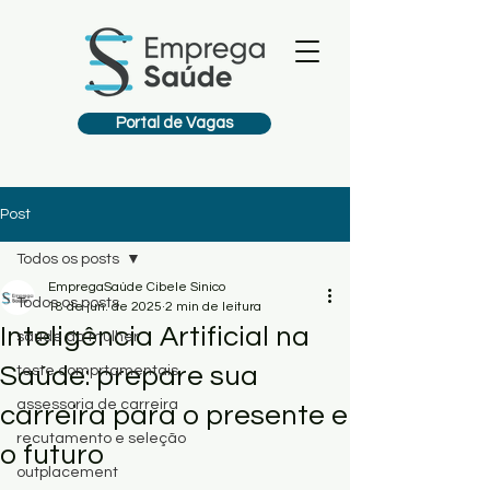
Portal de Vagas
Post
Todos os posts
EmpregaSaúde Cibele Sinico
Todos os posts
18 de jun. de 2025
2 min de leitura
Inteligência Artificial na
saúde da mulher
Saúde: prepare sua
teste comprtamentais
assessoria de carreira
carreira para o presente e
recutamento e seleção
o futuro
outplacement