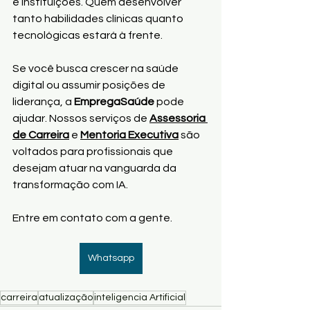
e instituições. Quem desenvolver 
tanto habilidades clínicas quanto 
tecnológicas estará à frente.
Se você busca crescer na saúde 
digital ou assumir posições de 
liderança, a 
EmpregaSaúde
 pode 
ajudar. Nossos serviços de 
Assessoria 
de Carreira
 e 
Mentoria Executiva
 são 
voltados para profissionais que 
desejam atuar na vanguarda da 
transformação com IA. 
Entre em contato com a gente.  
Whatsapp
carreira
atualização
inteligencia Artificial