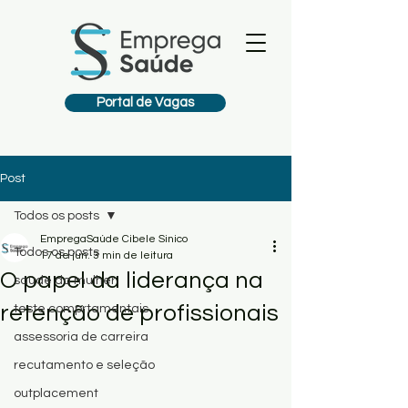
Portal de Vagas
Post
Todos os posts
EmpregaSaúde Cibele Sinico
Todos os posts
17 de jun.
3 min de leitura
O papel da liderança na
saúde da mulher
retenção de profissionais
teste comprtamentais
assessoria de carreira
recutamento e seleção
outplacement