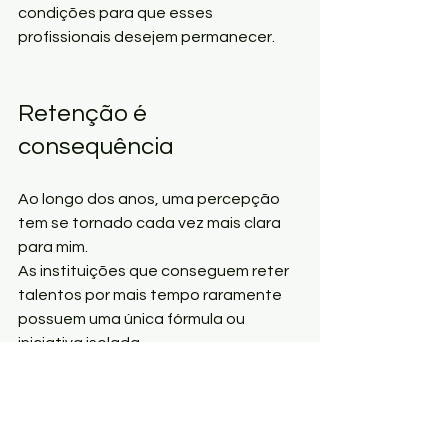
condições para que esses 
profissionais desejem permanecer.
Retenção é 
consequência
Ao longo dos anos, uma percepção 
tem se tornado cada vez mais clara 
para mim.
As instituições que conseguem reter 
talentos por mais tempo raramente 
possuem uma única fórmula ou 
iniciativa isolada.
O que elas costumam ter em comum 
é uma liderança mais preparada para 
conduzir pessoas.
Retenção não nasce de uma ação 