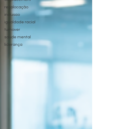
recolocação
inclusao
igualdade racial
turnover
saude mental
liderança