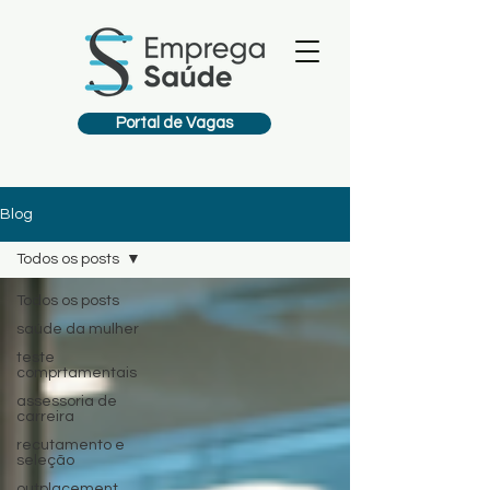
Portal de Vagas
Blog
Todos os posts
Todos os posts
saúde da mulher
teste
comprtamentais
assessoria de
carreira
recutamento e
seleção
outplacement