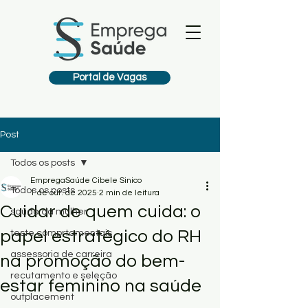
Portal de Vagas
Post
Todos os posts
EmpregaSaúde Cibele Sinico
Todos os posts
1 de out. de 2025
2 min de leitura
Cuidar de quem cuida: o
saúde da mulher
papel estratégico do RH
teste comprtamentais
assessoria de carreira
na promoção do bem-
recutamento e seleção
estar feminino na saúde
outplacement