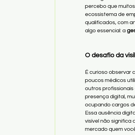
percebo que muitos
ecossistema de empr
qualificados, com a
algo essencial: a 
ges
O desafio da visi
É curioso observar
poucos médicos uti
outros profissionai
presença digital, m
ocupando cargos de
Essa ausência digit
visível não signific
mercado quem você é