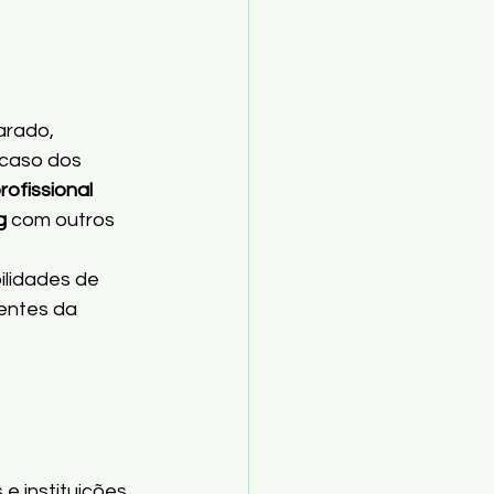
arado, 
caso dos 
profissional 
g
 com outros 
lidades de 
entes da 
e instituições 