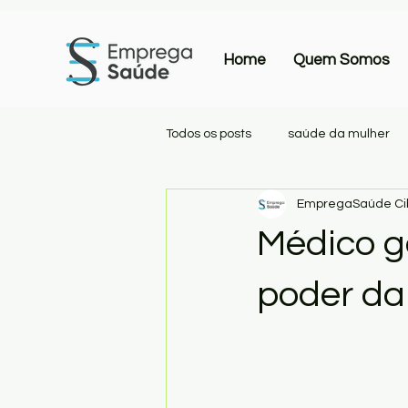
Home
Quem Somos
Todos os posts
saúde da mulher
EmpregaSaúde Cib
outplacement
recolocação
Médico ge
poder da