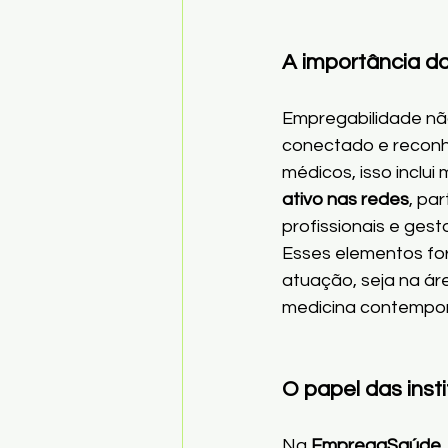
A importância d
Empregabilidade não
conectado e reconh
médicos, isso inclui
ativo nas redes
, pa
profissionais e gest
Esses elementos for
atuação, seja na ár
medicina contempo
O papel das ins
Na 
EmpregaSaúde