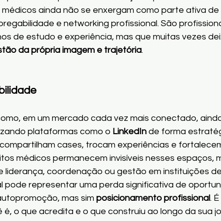
 médicos ainda não se enxergam como parte ativa de
egabilidade e networking profissional. São profission
nos de estudo e experiência, mas que muitas vezes de
tão da própria imagem e trajetória
.
bilidade
 como, em um mercado cada vez mais conectado, aind
lizando plataformas como o 
LinkedIn
 de forma estraté
s compartilham cases, trocam experiências e fortalece
uitos médicos permanecem invisíveis nesses espaços,
 liderança, coordenação ou gestão em instituições de
al pode representar uma perda significativa de oportun
a autopromoção, mas sim 
posicionamento profissional
. 
, o que acredita e o que construiu ao longo da sua j