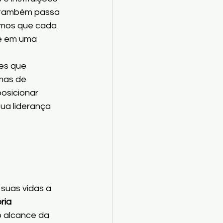
 também passa 
amos que cada 
e em uma 
es que 
mas de 
osicionar 
ua liderança 
suas vidas a 
ria 
o alcance da 