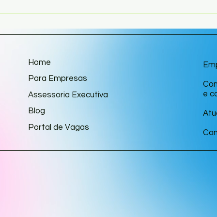
Quando a verdade sustenta
Cuid
a confiança: o que o caso
pape
Miriam e o empresário Flávio
prom
Augusto revelam sobre
femi
preparo profissional na área
da saúde
Home
Em
Para Empresas
Con
e c
Assessoria Executiva
Blog
Atu
Portal de Vagas
Con