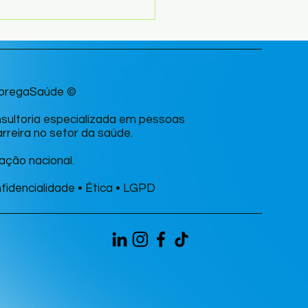
ar de quem cuida: o
l estratégico do RH na
oção do bem-estar
nino na saúde
pregaSaúde ©
sultoria especializada em pessoas
arreira no setor da saúde.
ação nacional.
fidencialidade • Ética • LGPD