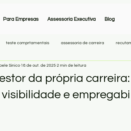
Para Empresas
Assessoria Executiva
Blog
teste comprtamentais
assessoria de carreira
recutam
ele Sinico
18 de out. de 2025
2 min de leitura
inclusao
igualdade racial
turnover
saude ment
stor da própria carreira:
 visibilidade e empregabi