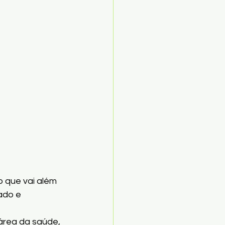
o que vai além 
ado e 
área da saúde, 