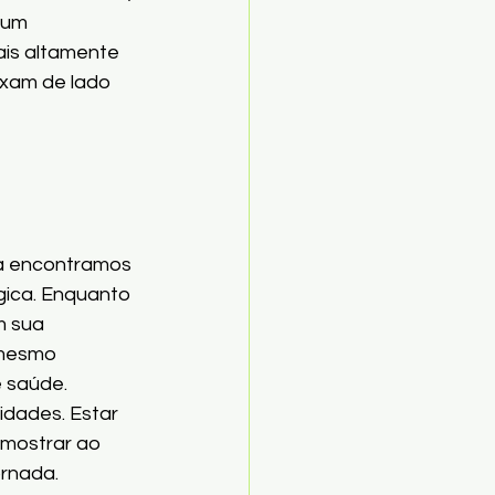
 um 
ais altamente 
ixam de lado 
a encontramos 
gica. Enquanto 
m sua 
 mesmo 
 saúde.
idades. Estar 
É mostrar ao 
ornada.