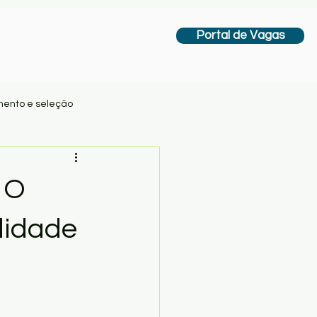
Portal de Vagas
ento e seleção
al
liderança
 O
lidade