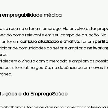
a empregabilidade médica
 se resume a ter um emprego. Ela envolve estar prep
ecido como relevante em seu campo de atuação. No 
 manter um 
currículo atualizado e atrativo
, ter um 
perfil 
rticipar de comunidades do setor e ampliar o 
networkin
ores.
talecem o vínculo com o mercado e ampliam as possibi
ea assistencial, na gestão, na docência ou em novas fr
rânea.
tituições e da EmpregaSaúde
, trabalhamos todos os dias para conectar profissionais 