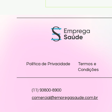
O RH da Saúde na era da
complexidade: Por que
currículos não são mais
suficientes
Política de Privacidade
Termos e
Condições
(11) 93800-8900
comercial@empregasaude.com.br